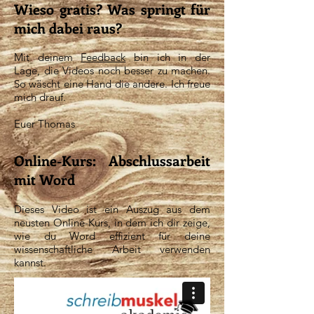
Wieso gratis? Was springt für
mich dabei raus?
Mit deinem
Feedback
bin ich in der
Lage, die Videos noch besser zu machen.
So wäscht eine Hand die andere. Ich freue
mich drauf.
Euer Thomas
Online-Kurs: Abschlussarbeit
mit Word
Dieses Video ist ein Auszug aus dem
neusten Online-Kurs, in dem ich dir zeige,
wie du Word effizient für deine
wissenschaftliche Arbeit verwenden
kannst.