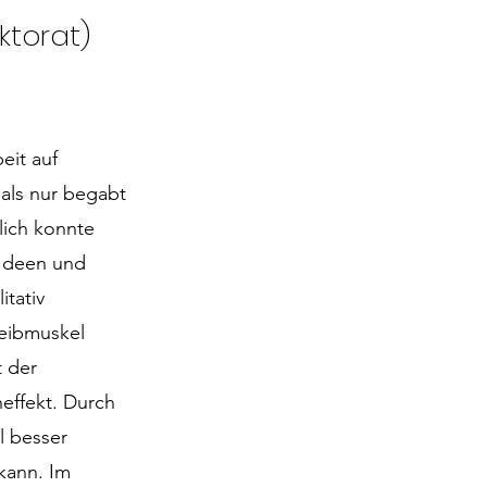
ktorat)
eit auf
 als nur begabt
lich konnte
 Ideen und
itativ
reibmuskel
t der
effekt. Durch
l besser
 kann. Im