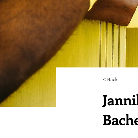
< Back
Janni
Bache