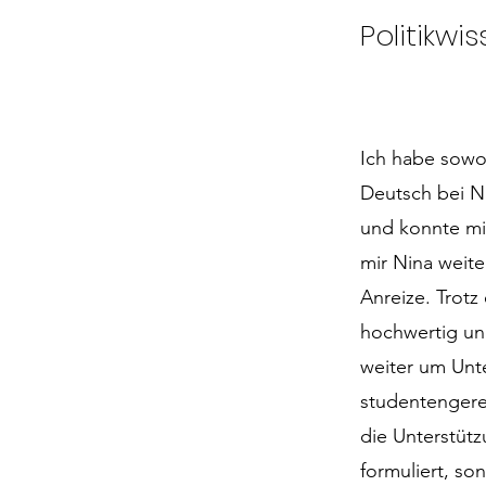
Politikwi
Ich habe sowoh
Deutsch bei Ni
und konnte mir
mir Nina weite
Anreize. Trotz
hochwertig un
weiter um Unte
studentengerec
die Unterstütz
formuliert, so